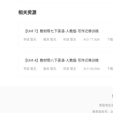
相关资源
【Unit 7】教材帮七下英语-人教版-写作迁移训练
年级 暂无
版本 暂无
科目 暂无
大小 77.92K
下载
【Unit 4】教材帮八下英语-人教版-写作迁移训练
年级 暂无
版本 暂无
科目 暂无
大小 20.00K
下载
增值电信业
教育审批号：20