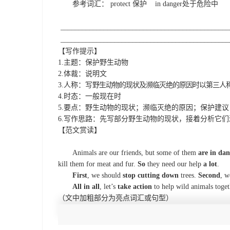
参考词汇：
protect
保护
in danger
处于危险中
_______________________________________________
_______________________________________________
【写作提示】
1.
主题：保护野生动物
2.
体裁：说明文
3.
人称：写
野生动物的现状及濒临灭绝的原因时以第三人
4.
时态：一般现在时
5.
要点：野生动物的现状；濒临灭绝的原因；保护建议
6.
写作思路：先写部分野生动物的现状，接着分析它们
【范文赏读】
Animals are our friends, but some of them
are in da
kill them for meat and fur.
So
they need our help
a lot
.
First
,
we should
stop cutting down
trees.
Second
,
w
All in all
, let’s
take action
to
help
wild
animals toget
（文中加粗部分为亮点词汇或句型）