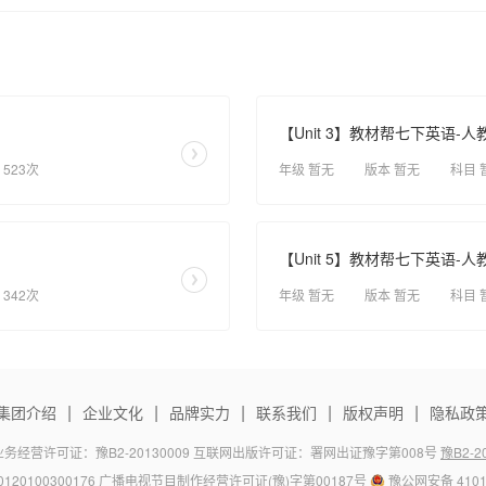
【Unit 3】教材帮七下英语-
 523次
年级 暂无
版本 暂无
科目 
【Unit 5】教材帮七下英语-
 342次
年级 暂无
版本 暂无
科目 
|
|
|
|
|
集团介绍
企业文化
品牌实力
联系我们
版权声明
隐私政
务经营许可证：豫B2-20130009 互联网出版许可证：署网出证豫字第008号
豫B2-20
120100300176 广播电视节目制作经营许可证(豫)字第00187号
豫公网安备 4101