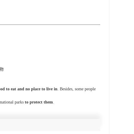
________________________________________________________________
物
ood to eat and no place to live in
. Besides, some people
ational parks
to protect them
.