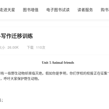
走进天星
图书增值
电子图书试读
读者服务
购书
版-写作迁移训练
大小
26.00K
下载
110次
Unit 5 Animal friends
但
有一些
野生动物
却
濒临灭绝。
假如你是李明，你们学校的校报正在征集
“
稿，呼吁大家保护野生动物。
名；