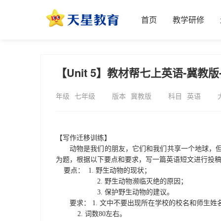
首页
教学研修
【Unit 5】教材帮七上英语-冀教
年级
七年级
版本
冀教版
科目
英语
【写作迁移训练】
动物是我们的朋友，
它
们和我们共享一个地球，
为题，根据以下要点
和要求，
写一篇
英语短文进行投
要点：
1.
野生动物的现状；
2.
野生动物
濒临灭绝
的原因
；
3.
保护野生动物的建议
。
要求：
1.
文中不要出现所在学校的校名和师生姓
2.
词数
80
左右。