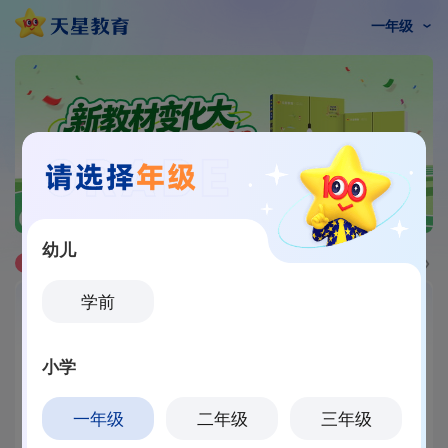
一年级
天星教育连获四大平台六大年度奖项
天星教育荣获“2025民营书业年度影响力企业”
幼儿
天星动态
第六届“天星杯”全国小学生有奖征文获奖名单
学前
助学工具
小学
课文朗读
词语听写
笔顺动漫
必背古诗
一年级
二年级
三年级