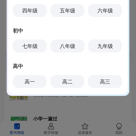
四年级
五年级
六年级
拼音帮学
学音标
教材听力
阅读译文
初中
学歌曲
听力测试
单词同步学
课本点读
七年级
八年级
九年级
高中
图书增值
更多
高一
高二
高三
小学教材帮
名师辅导胜家教，预习复习更高效
小学一遍过
学完1课，练透1课，1课1练一遍过！教材同步练习，拆透
图书增值
教学研修
读者服务
我的
解题思路，打牢根基