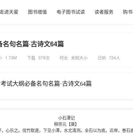
走进天星
图书增值
电子图书试读
读者服务
购书
备名句名篇·古诗文64篇
小
1.73M
下载
379次
时长
未知大小
已听
724人
考考试大纲必备名句名篇·古诗文64篇
小石潭记
柳宗元【唐】
心乐之。伐竹取道，下见小潭，水尤清冽。全石以为底，近岸，卷石底以