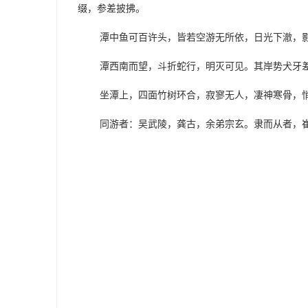
缀，参差披拂。
潭中鱼可百许头，皆若空游无所依，日光下澈，影
潭西南而望，斗折蛇行，明灭可见。其岸势犬牙差
坐潭上，四面竹树环合，寂寥无人，凄神寒骨，悄
同游者：吴武陵，龚古，余弟宗玄。隶而从者，崔