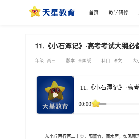
首页
教学研修
11.《小石潭记》·高考考试大纲必
年级
高三
版本
全国版
科目
语文
大
11.《小石潭记》·高
00:00
从小丘西行百二十步，隔篁竹，闻水声，如鸣珮环，