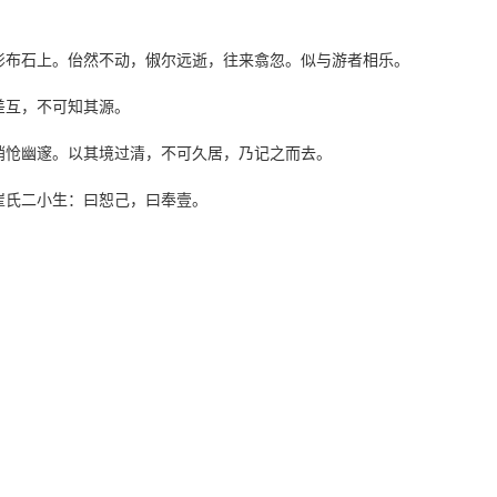
布石上。佁然不动，俶尔远逝，往来翕忽。似与游者相乐。
互，不可知其源。
怆幽邃。以其境过清，不可久居，乃记之而去。
氏二小生：曰恕己，曰奉壹。