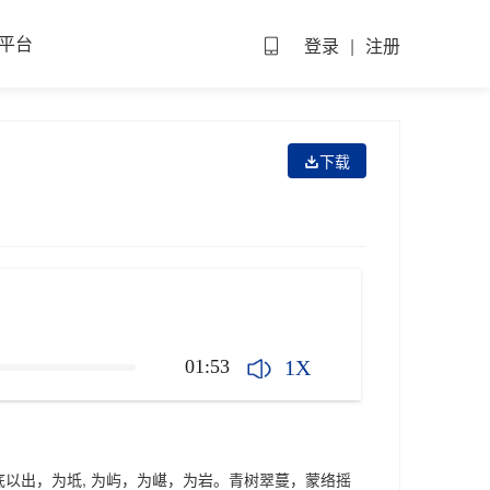
平台
登录
|
注册
下载
1X
01:53
出，为坻, 为屿，为嵁，为岩。青树翠蔓，蒙络摇