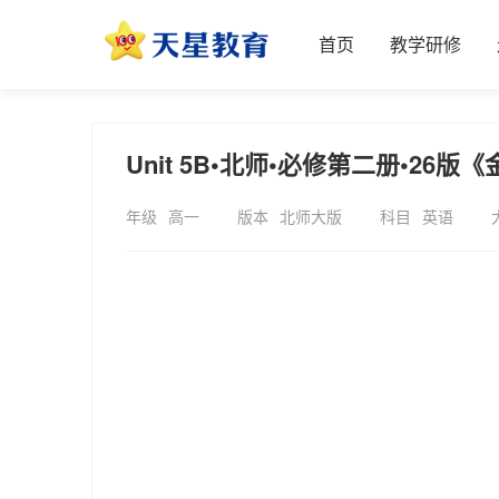
首页
教学研修
Unit 5B•北师•必修第二册•26
年级
高一
版本
北师大版
科目
英语