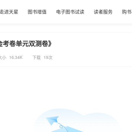
走进天星
图书增值
电子图书试读
读者服务
购书
版《金考卷单元双测卷》
大小
16.34K
下载
19次