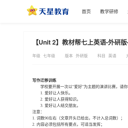
首页
教学研修
【Unit 2】教材帮七上英语-外研
年级
七年级
版本
外研版
科目
英语
写作迁移训练
学校要开展
一次以
“爱好”为主题的演讲比赛，请
1.
爱好让人快乐。
2.
爱好让人获得知识。
3.
爱好让人结交朋友。
注意：
1.
词数
9
0
左右（文章开头已给出，不计入
总
词数）；
2.
内容必须包括所有要点
，可适当发挥
；