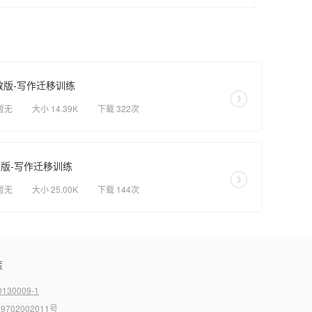
人教版-写作迁移训练
暂无
大小 14.39K
下载 322次
研版-写作迁移训练
暂无
大小 25.00K
下载 144次
策
130009-1
9702002011号