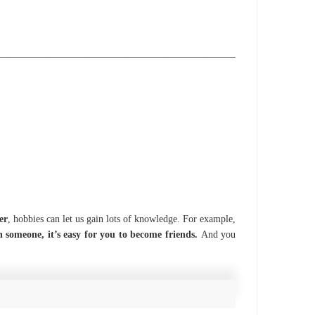
________________________________________________________________
er
, hobbies can let us gain lots of knowledge. For example,
h someone, it
’
s easy for you to become friends.
And you