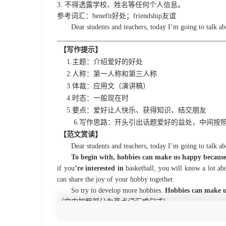
3.
不得透露学校、姓名等任何个人信息。
参考词汇：
benefit
好处；
friendship
友谊
Dear students and teachers,
t
oday I’m going to talk a
_______________________________________________
【写作提示】
1.
主题：介绍爱好的好处
2.
人称：第一人称和第三人称
3.
体裁：应用文（演讲稿）
4.
时态：一般现在时
5.
要点：
爱好让人快乐、获得知识、结交朋友
6.
写作思路：开头引出话题爱好的益处，中间按
【范文赏读】
Dear students and teachers,
t
oday I’m going to talk a
To begin with, hobbies can make us happy because
if you
’
re interested in
basketball, you will know a lot ab
can share the joy of your hobby together.
So try to develop more hobbies.
Hobbies can make us
（文中加粗部分为亮点词汇或句式）