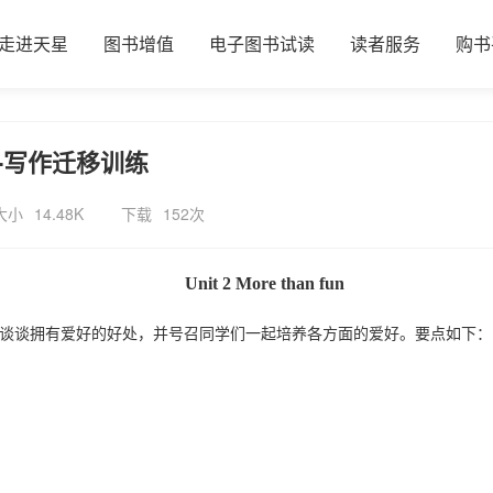
走进天星
图书增值
电子图书试读
读者服务
购书
版-写作迁移训练
大小
14.48K
下载
152次
Unit 2 More than fun
你谈谈
拥
有
爱好
的
好处
，并号召同学
们
一起
培养各方面的
爱好。
要点如下：