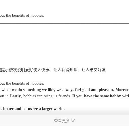
bout the
benefits of hobbies
.
________________________________________________________________
照提示依次说明爱好使人快乐、让人获得知识、让人结交好友
bout the
benefits of hobbies
.
 when we do something we like, we always feel glad and pleasant.
Moreov
out it.
Lastly
, hobbies can bring us friends.
If you have the same hobby wit
 better and let us see a larger world.
查看更多